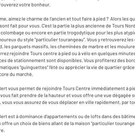
trouverez votre bonheur.
me, aimez le charme de l'ancien et tout faire à pied ? Alors les q
sont fait pour vous. C'est la partie la plus ancienne de Tours Nor
à colombage ou encore en partie trogodytique pour les plus atypi
oureux du style "particulier tourangeau". Vous y retrouverez les
d, les parquets massifs, les cheminées de marbre et les moulures
rrez rejoindre Tours centre à pied ou à vélo en quelques minutes
es de stationnement sont disponibles. Vous profiterez des bor
ématiques "guinguettes" l'été ou apprécier la vie de quartier gr
ncore du marché.
 Bert vous permet de rejoindre Tours Centre immédiatement à pied
 vous fait prendre de la hauteur et vous offre une vue dégagée sur 
, vous vous assurez de vous déplacer en ville rapidement, par t
 Bert est à dominance d'appartements ou de lofts dans des bâtime
 offre un choix de biens allant de la maison "particulier tourang
re.