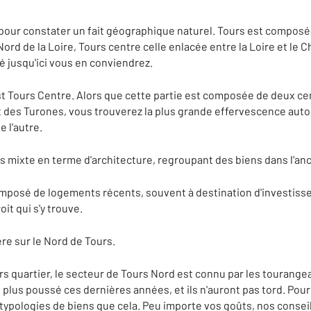
our constater un fait géographique naturel. Tours est composée
Nord de la Loire, Tours centre celle enlacée entre la Loire et le C
é jusqu'ici vous en conviendrez.
st Tours Centre. Alors que cette partie est composée de deux cen
des Turones, vous trouverez la plus grande effervescence autou
e l'autre.
us mixte en terme d'architecture, regroupant des biens dans l'anc
posé de logements récents, souvent à destination d'investissem
oit qui s'y trouve.
ère sur le Nord de Tours.
s quartier, le secteur de Tours Nord est connu par les tourange
 plus poussé ces dernières années, et ils n'auront pas tord. Pou
 typologies de biens que cela. Peu importe vos goûts, nos consei