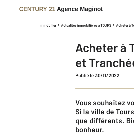
CENTURY 21
Agence Maginot
Immobilier
Actualités immobilières à TOURS
Acheter à To
Acheter à T
et Tranché
Publié le 30/11/2022
Vous souhaitez vous installer dans notre belle Touraine, et vous avez raison.
Si la ville de Tou
que différents. B
bonheur.