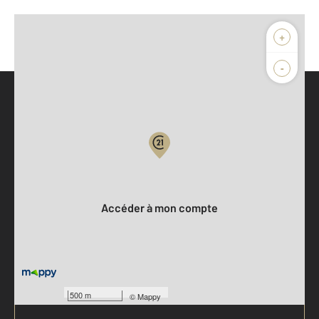
+
-
Parlons de vous, parlons biens
Votre compte :
Accéder à mon compte
500 m
©
Mappy