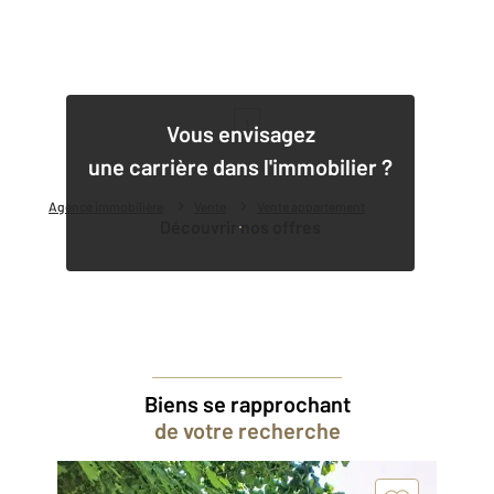
1
Vous envisagez
une carrière dans l'immobilier ?
Agence immobilière
Vente
Vente appartement
Découvrir nos offres
Biens se rapprochant
de votre recherche