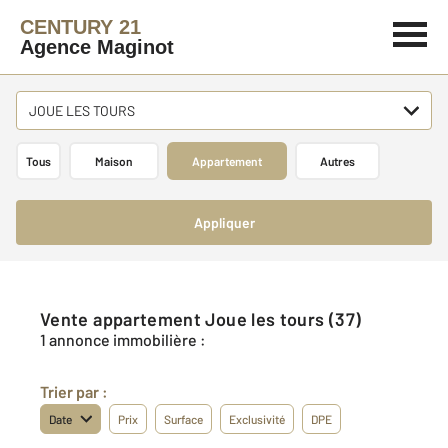
CENTURY 21
Agence Maginot
JOUE LES TOURS
Tous
Maison
Appartement
Autres
Appliquer
Vente appartement Joue les tours (37)
1 annonce immobilière :
Trier par :
Date
Prix
Surface
Exclusivité
DPE