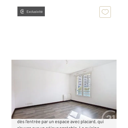
Exclusivité
JOUE LES TOURS 37
2
31,75 m
, 1 pièce
Ref : 33103
Appartement Studio à vendre
66 000 €
JOUE-LES-TOURS : Ce studio vous accueille
dès l'entrée par un espace avec placard, qui
s'ouvre sur un séjour agréable. La cuisine