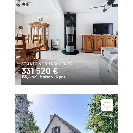
ST ANTOINE DU ROCHER 37
331 520 €
2
135,4 m
, Maison
, 6 pcs