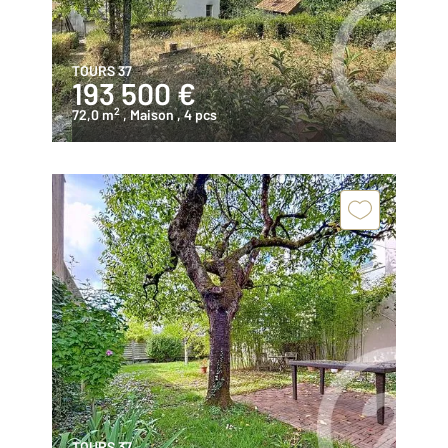
TOURS 37
193 500 €
2
72,0 m
, Maison
, 4 pcs
TOURS 37