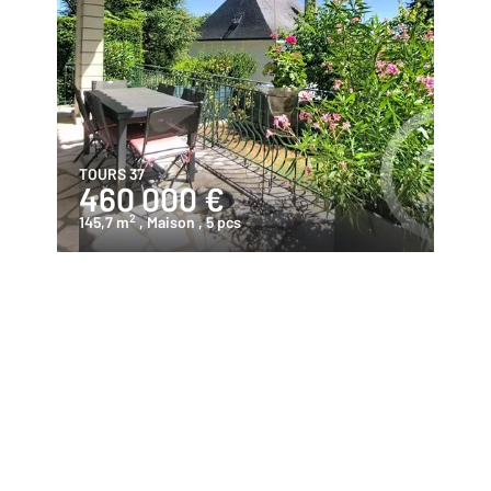
TOURS 37
460 000 €
2
145,7 m
, Maison
, 5 pcs