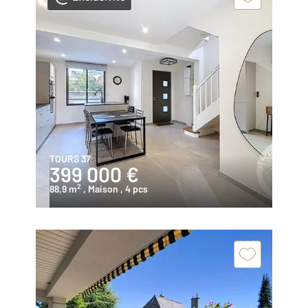
TOURS 37
399 000 €
2
88,9 m
, Maison
, 4 pcs