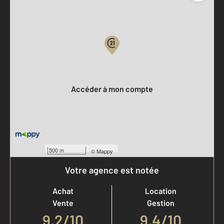
Parlons de vous, parlons biens
Votre compte :
Accéder à mon compte
500 m
©
Mappy
Votre agence est notée
Achat
Location
Vente
Gestion
9,2
/
10
9,4/10