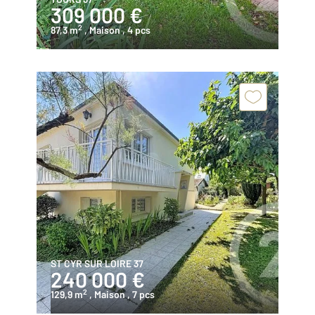
309 000 €
2
87,3 m
, Maison
, 4 pcs
ST CYR SUR LOIRE 37
240 000 €
2
129,9 m
, Maison
, 7 pcs