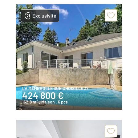
Exclusivité
LA MEMBROLLE SUR CHOISILLE 37
424 800 €
2
162,8 m
, Maison
, 6 pcs