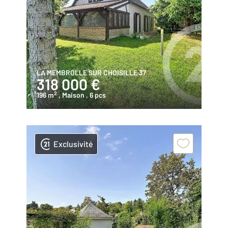
LA MEMBROLLE SUR CHOISILLE 37
318 000 €
2
196 m
, Maison
, 6 pcs
Exclusivité